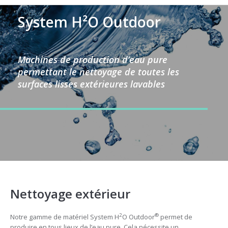
System H²O Outdoor
Machines de production d’eau pure
permettant le nettoyage de toutes les
surfaces lisses extérieures lavables
Nettoyage extérieur
2
®
Notre gamme de matériel System H
O Outdoor
permet de
produire en tous lieux de l’eau pure. Cela nécessite un