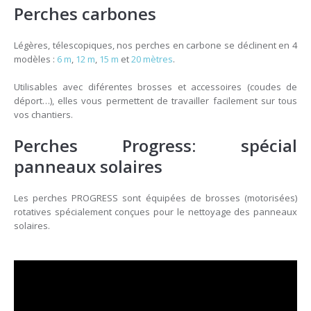
Perches carbones
Légères, télescopiques, nos perches en carbone se déclinent en 4
modèles :
6 m
,
12 m
,
15 m
et
20 mètres
.
Utilisables avec diférentes brosses et accessoires (coudes de
déport…), elles vous permettent de travailler facilement sur tous
vos chantiers.
Perches Progress: spécial
panneaux solaires
Les perches PROGRESS sont équipées de brosses (motorisées)
rotatives spécialement conçues pour le nettoyage des panneaux
solaires.