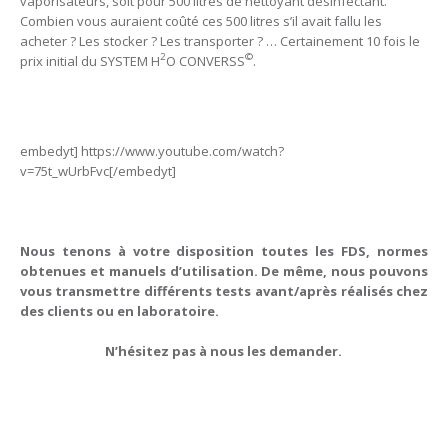
vaporisateurs, soit pour 500 litres de nettoyant désinfectant.
Combien vous auraient coûté ces 500 litres s’il avait fallu les
acheter ? Les stocker ? Les transporter ? … Certainement 10 fois le
2
©
prix initial du SYSTEM H
O CONVERSS
.
embedyt] https://www.youtube.com/watch?
v=75t_wUrbFvc[/embedyt]
Nous tenons à votre disposition toutes les FDS, normes
obtenues et manuels d’utilisation. De même, nous pouvons
vous transmettre différents tests avant/après réalisés chez
des clients ou en laboratoire.
N’hésitez pas à nous les demander.