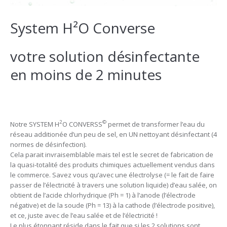
System H²O Converse
votre solution désinfectante
en moins de 2 minutes
2
©
Notre SYSTEM H
O CONVERSS
permet de transformer l’eau du
réseau additionée d’un peu de sel, en UN nettoyant désinfectant (4
normes de désinfection).
Cela parait invraisemblable mais tel est le secret de fabrication de
la quasi-totalité des produits chimiques actuellement vendus dans
le commerce. Savez vous qu’avec une électrolyse (= le fait de faire
passer de l’électricité à travers une solution liquide) d’eau salée, on
obtient de l’acide chlorhydrique (Ph = 1) à l’anode (l’électrode
négative) et de la soude (Ph = 13) à la cathode (l’électrode positive),
et ce, juste avec de l’eau salée et de l’électricité !
Le plus étonnant réside dans le fait que si les 2 solutions sont