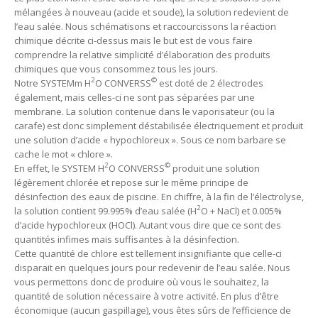
mélangées à nouveau (acide et soude), la solution redevient de
l’eau salée. Nous schématisons et raccourcissons la réaction
chimique décrite ci-dessus mais le but est de vous faire
comprendre la relative simplicité d’élaboration des produits
chimiques que vous consommez tous les jours.
2
©
Notre SYSTEMm H
O CONVERSS
est doté de 2 électrodes
également, mais celles-ci ne sont pas séparées par une
membrane. La solution contenue dans le vaporisateur (ou la
carafe) est donc simplement déstabilisée électriquement et produit
une solution d’acide « hypochloreux ». Sous ce nom barbare se
cache le mot « chlore ».
2
©
En effet, le SYSTEM H
O CONVERSS
produit une solution
légèrement chlorée et repose sur le même principe de
désinfection des eaux de piscine. En chiffre, à la fin de l’électrolyse,
2
la solution contient 99.995% d’eau salée (H
O + NaCl) et 0.005%
d’acide hypochloreux (HOCl). Autant vous dire que ce sont des
quantités infimes mais suffisantes à la désinfection.
Cette quantité de chlore est tellement insignifiante que celle-ci
disparait en quelques jours pour redevenir de l’eau salée. Nous
vous permettons donc de produire où vous le souhaitez, la
quantité de solution nécessaire à votre activité. En plus d’être
économique (aucun gaspillage), vous êtes sûrs de l’efficience de