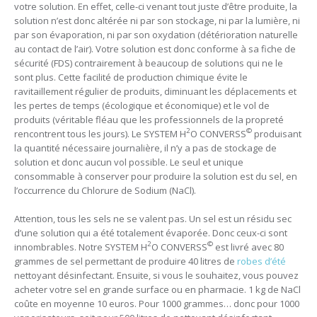
votre solution. En effet, celle-ci venant tout juste d’être produite, la
solution n’est donc altérée ni par son stockage, ni par la lumière, ni
par son évaporation, ni par son oxydation (détérioration naturelle
au contact de l’air). Votre solution est donc conforme à sa fiche de
sécurité (FDS) contrairement à beaucoup de solutions qui ne le
sont plus. Cette facilité de production chimique évite le
ravitaillement régulier de produits, diminuant les déplacements et
les pertes de temps (écologique et économique) et le vol de
produits (véritable fléau que les professionnels de la propreté
2
©
rencontrent tous les jours). Le SYSTEM H
O CONVERSS
produisant
la quantité nécessaire journalière, il n’y a pas de stockage de
solution et donc aucun vol possible. Le seul et unique
consommable à conserver pour produire la solution est du sel, en
l’occurrence du Chlorure de Sodium (NaCl).
Attention, tous les sels ne se valent pas. Un sel est un résidu sec
d’une solution qui a été totalement évaporée. Donc ceux-ci sont
2
©
innombrables. Notre SYSTEM H
O CONVERSS
est livré avec 80
grammes de sel permettant de produire 40 litres de
robes d’été
nettoyant désinfectant. Ensuite, si vous le souhaitez, vous pouvez
acheter votre sel en grande surface ou en pharmacie. 1 kg de NaCl
coûte en moyenne 10 euros. Pour 1000 grammes… donc pour 1000