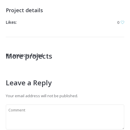
Project details
Likes:
0
More projects
No projects found
Leave a Reply
Your email address will not be published.